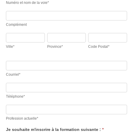
5
Numéro et nom de la voie*
nom
avril
Complément
de
2020
la
Complément
voie*
Ville*
Province*
Code
Postal*
Ville*
Province*
Code Postal*
Courriel*
Téléphone*
Profession actuelle*
Je souhaite m'inscrire à la formation suivante :
*