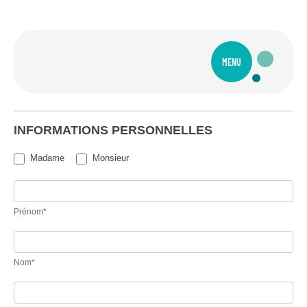
MENU
Formulaire
inscription
INFORMATIONS PERSONNELLES
-
formation
Madame
Monsieur
Gestion
des
commotions
Prénom*
cérébrales
(jour
2)
Nom*
-
Numéro
Dimanche
et