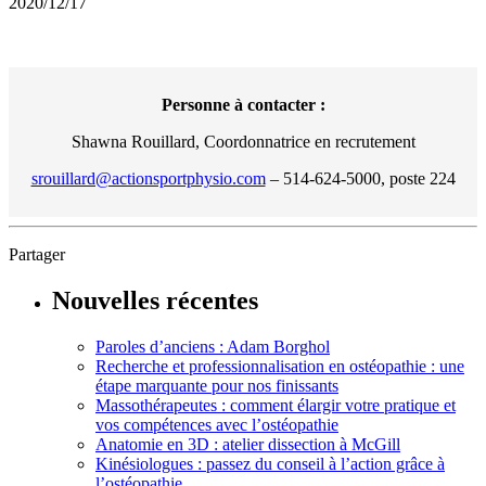
2020/12/17
Personne à contacter :
Shawna Rouillard, Coordonnatrice en recrutement
srouillard@actionsportphysio.com
– 514-624-5000, poste 224
Partager
Nouvelles récentes
Paroles d’anciens : Adam Borghol
Recherche et professionnalisation en ostéopathie : une
étape marquante pour nos finissants
Massothérapeutes : comment élargir votre pratique et
vos compétences avec l’ostéopathie
Anatomie en 3D : atelier dissection à McGill
Kinésiologues : passez du conseil à l’action grâce à
l’ostéopathie