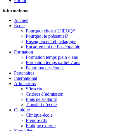
Portail
Informations
Accueil
École
Pourquoi choisir L’IEOQ?
Pourquoi le présentiel?
Enseignement et pédagogie
Encadrement de l’ostéopathie
Formation
Formation temps plein 4 ans
Formation temps partiel 7 ans
Panorama des études
Partenaires
International
Admissions
S’inscrire
Critères d’admission
Frais de scolarité
Transfert d’école
Clinique
Clinique-école
Prendre rdv
Pratique externe
Nouvelles