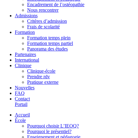
Encadrement de l’ostéopathie
Nous rencontrer
Admissions
Critères d’admission
Frais de scolarité
Formation
Formation temps plein
Formation temps partiel
Panorama des études
Partenaires
International
Clinique
Clinique-école
Prendre rdv
Pratique externe
Nouvelles
FAQ
Contact
Portail
Accueil
École
Pourquoi choisir L’IEOQ?
Pourquoi le présentiel?
Enseignement et pédagogie