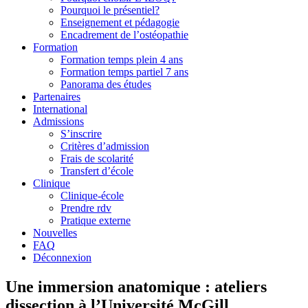
Pourquoi le présentiel?
Enseignement et pédagogie
Encadrement de l’ostéopathie
Formation
Formation temps plein 4 ans
Formation temps partiel 7 ans
Panorama des études
Partenaires
International
Admissions
S’inscrire
Critères d’admission
Frais de scolarité
Transfert d’école
Clinique
Clinique-école
Prendre rdv
Pratique externe
Nouvelles
FAQ
Déconnexion
Une immersion anatomique : ateliers
dissection à l’Université McGill