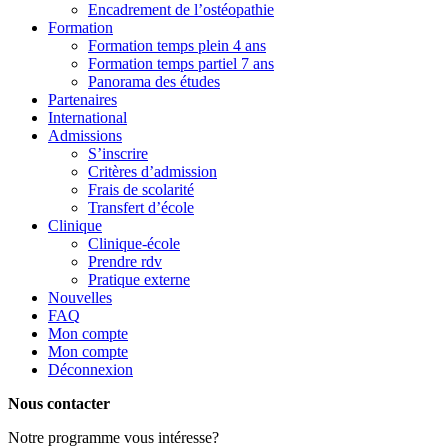
Encadrement de l’ostéopathie
Formation
Formation temps plein 4 ans
Formation temps partiel 7 ans
Panorama des études
Partenaires
International
Admissions
S’inscrire
Critères d’admission
Frais de scolarité
Transfert d’école
Clinique
Clinique-école
Prendre rdv
Pratique externe
Nouvelles
FAQ
Mon compte
Mon compte
Déconnexion
Nous contacter
Notre programme vous intéresse?