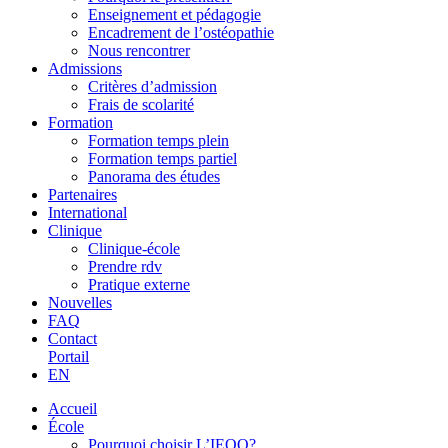
Enseignement et pédagogie
Encadrement de l’ostéopathie
Nous rencontrer
Admissions
Critères d’admission
Frais de scolarité
Formation
Formation temps plein
Formation temps partiel
Panorama des études
Partenaires
International
Clinique
Clinique-école
Prendre rdv
Pratique externe
Nouvelles
FAQ
Contact
Portail
EN
Accueil
École
Pourquoi choisir L’IEOQ?